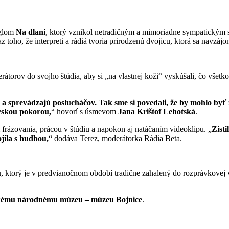
nglom
Na dlani
, ktorý vznikol netradičným a mimoriadne sympatickým
az toho, že interpreti a rádiá tvoria prirodzenú dvojicu, ktorá sa navz
átorov do svojho štúdia, aby si „na vlastnej koži“ vyskúšali, čo všet
 a sprevádzajú poslucháčov. Tak sme si povedali, že by mohlo byť
ovskou pokorou,
“ hovorí s úsmevom
Jana Krištof Lehotská
.
frázovania, prácou v štúdiu a napokon aj natáčaním videoklipu. „
Zisti
jila s hudbou,
“ dodáva Terez, moderátorka Rádia Beta.
u
, ktorý je v predvianočnom období tradične zahalený do rozprávkove
kému národnému múzeu – múzeu Bojnice
.