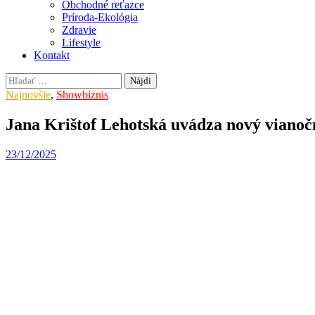
Obchodné reťazce
Príroda-Ekológia
Zdravie
Lifestyle
Kontakt
Hľadať:
Najnovšie
,
Showbiznis
Jana Krištof Lehotská uvádza nový vianočn
23/12/2025