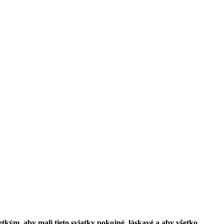
kým, aby mali tieto sviatky pokojné, láskavé a aby všetko