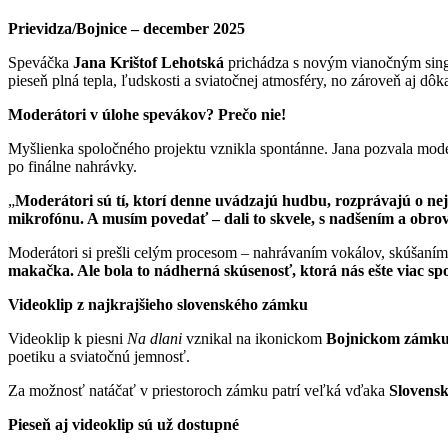
Prievidza/Bojnice – december 2025
Speváčka
Jana Krištof Lehotská
prichádza s novým vianočným si
pieseň plná tepla, ľudskosti a sviatočnej atmosféry, no zároveň aj dôk
Moderátori v úlohe spevákov? Prečo nie!
Myšlienka spoločného projektu vznikla spontánne. Jana pozvala moder
po finálne nahrávky.
„
Moderátori sú tí, ktorí denne uvádzajú hudbu, rozprávajú o nej
mikrofónu. A musím povedať – dali to skvele, s nadšením a obr
Moderátori si prešli celým procesom – nahrávaním vokálov, skúšaním 
makačka. Ale bola to nádherná skúsenosť, ktorá nás ešte viac spo
Videoklip z najkrajšieho slovenského zámku
Videoklip k piesni
Na dlani
vznikal na ikonickom
Bojnickom zámk
poetiku a sviatočnú jemnosť.
Za možnosť natáčať v priestoroch zámku patrí veľká vďaka
Slovens
Pieseň aj videoklip sú už dostupné