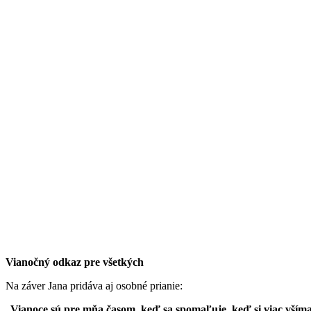
Vianočný odkaz pre všetkých
Na záver Jana pridáva aj osobné prianie:
„
Vianoce sú pre mňa časom, keď sa spomaľuje, keď si viac všíma