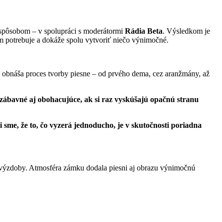
 spôsobom – v spolupráci s moderátormi
Rádia Beta
. Výsledkom je
ájom potrebuje a dokáže spolu vytvoriť niečo výnimočné.
ko obnáša proces tvorby piesne – od prvého dema, cez aranžmány, až
 zábavné aj obohacujúce, ak si raz vyskúšajú opačnú stranu
li sme, že to, čo vyzerá jednoducho, je v skutočnosti poriadna
j výzdoby. Atmosféra zámku dodala piesni aj obrazu výnimočnú