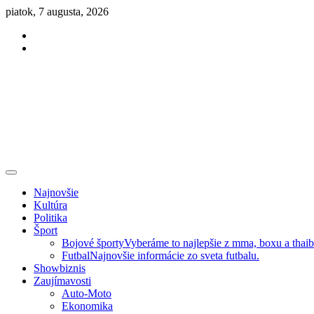
Skip
piatok, 7 augusta, 2026
to
Facebook
content
Instagram
Slovenská kultúra, šport, politika, šoubiznis …toto sa oplatí čítať!
Premium NEWS™
Najnovšie
Kultúra
Politika
Šport
Bojové športy
Vyberáme to najlepšie z mma, boxu a thai
Futbal
Najnovšie informácie zo sveta futbalu.
Showbiznis
Zaujímavosti
Auto-Moto
Ekonomika