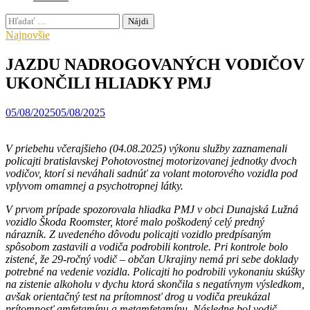
Hľadať:
Najnovšie
JAZDU NADROGOVANÝCH VODIČOV
UKONČILI HLIADKY PMJ
05/08/2025
05/08/2025
V priebehu včerajšieho (04.08.2025) výkonu služby zaznamenali
policajti bratislavskej Pohotovostnej motorizovanej jednotky dvoch
vodičov, ktorí si neváhali sadnúť za volant motorového vozidla pod
vplyvom omamnej a psychotropnej látky.
V prvom prípade spozorovala hliadka PMJ v obci Dunajská Lužná
vozidlo Škoda Roomster, ktoré malo poškodený celý predný
nárazník. Z uvedeného dôvodu policajti vozidlo predpísaným
spôsobom zastavili a vodiča podrobili kontrole. Pri kontrole bolo
zistené, že 29-ročný vodič – občan Ukrajiny nemá pri sebe doklady
potrebné na vedenie vozidla. Policajti ho podrobili vykonaniu skúšky
na zistenie alkoholu v dychu ktorá skončila s negatívnym výsledkom,
avšak orientačný test na prítomnosť drog u vodiča preukázal
prítomnosť amfetamínu a metamfetamínu. Následne bol vodič