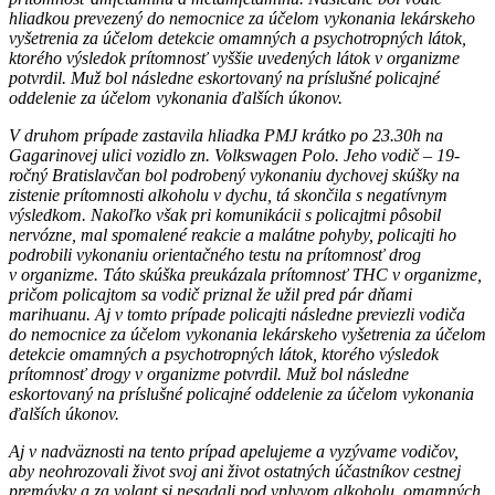
hliadkou prevezený do nemocnice za účelom vykonania lekárskeho
vyšetrenia za účelom detekcie omamných a psychotropných látok,
ktorého výsledok prítomnosť vyššie uvedených látok v organizme
potvrdil. Muž bol následne eskortovaný na príslušné policajné
oddelenie za účelom vykonania ďalších úkonov.
V druhom prípade zastavila hliadka PMJ krátko po 23.30h na
Gagarinovej ulici vozidlo zn. Volkswagen Polo. Jeho vodič – 19-
ročný Bratislavčan bol podrobený vykonaniu dychovej skúšky na
zistenie prítomnosti alkoholu v dychu, tá skončila s negatívnym
výsledkom. Nakoľko však pri komunikácii s policajtmi pôsobil
nervózne, mal spomalené reakcie a malátne pohyby, policajti ho
podrobili vykonaniu orientačného testu na prítomnosť drog
v organizme. Táto skúška preukázala prítomnosť THC v organizme,
pričom policajtom sa vodič priznal že užil pred pár dňami
marihuanu. Aj v tomto prípade policajti následne previezli vodiča
do nemocnice za účelom vykonania lekárskeho vyšetrenia za účelom
detekcie omamných a psychotropných látok, ktorého výsledok
prítomnosť drogy v organizme potvrdil. Muž bol následne
eskortovaný na príslušné policajné oddelenie za účelom vykonania
ďalších úkonov.
Aj v nadväznosti na tento prípad apelujeme a vyzývame vodičov,
aby neohrozovali život svoj ani život ostatných účastníkov cestnej
premávky a za volant si nesadali pod vplyvom alkoholu, omamných