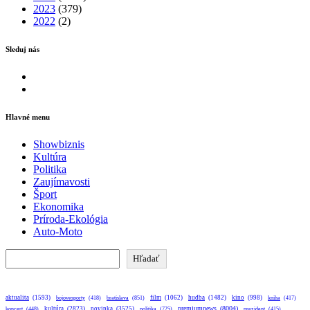
2023
(379)
2022
(2)
Sleduj nás
Facebook
Instagram
Hlavné menu
Showbiznis
Kultúra
Politika
Zaujímavosti
Šport
Ekonomika
Príroda-Ekológia
Auto-Moto
Hľadať
Hľadať
aktualita
(1593)
bratislava
(851)
film
(1062)
hudba
(1482)
kino
(998)
bojovesporty
(418)
kniha
(417)
premiumnews
(8004)
kultúra
(2823)
novinka
(3525)
koncert
(448)
politika
(725)
prezident
(415)