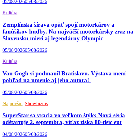
05/08/2026
05/08/2026
Kultúra
Zemplínska šírava opäť spojí motorkárov a
fanúšikov hudby. Na najväčší motorkársky zraz na
Slovensku mieri aj legendárny Olympic
05/08/2026
05/08/2026
Kultúra
Van Gogh si podmanil Bratislavu. Výstava mení
pohľad na umenie aj jeho autora!
05/08/2026
05/08/2026
Najnovšie
,
Showbiznis
SuperStar sa vracia vo veľkom štýle: Nová séria
odštartuje 2. septembra, víťaz získa 80-tisíc eur
04/08/2026
05/08/2026