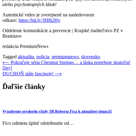
alebo psychotropných látok!
Autentické video je zverejnené na nasledovnom
odkaze:
https://bit.ly/3Hlh2Hv
Oddelenie komunikácie a prevencie | Krajské riaditeľstvo PZ v
Bratislave
redakcia PremiumNews
Tagged
aktualita
,
policia
,
premiumnews
,
slovensko
Navigácia
⟵
Pokračuje séria Chestnut Springs… a láska potrebuje skutočné
činy!
v
DUCHOŇ stále fascinuje!
⟶
článku
Ďaľšie články
Vyjadrenie predsedu vlády SR Roberta Fica k aktuálnej situácii!
Fico odmieta úplné odstrihnutie od…