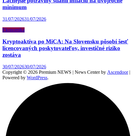
Lacnejšie potraviny stiahli infláciu na dvojročné
minimum
31/07/2026
31/07/2026
Ekonomika
Kryptoaktíva po MiCA: Na Slovensku pôsobí šesť
licencovaných poskytovateľov, investičné riziko
zostáva
30/07/2026
30/07/2026
Copyright © 2026 Premium NEWS | News Center by
Ascendoor
|
Powered by
WordPress
.