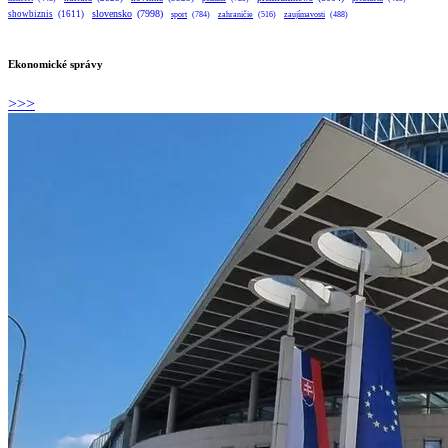
slovensko
(7998)
showbiznis
(1611)
sport
(784)
zahraničie
(516)
zaujímavosti
(488)
Ekonomické správy
>>>