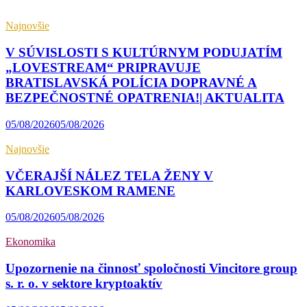
Najnovšie
V SÚVISLOSTI S KULTÚRNYM PODUJATÍM
„LOVESTREAM“ PRIPRAVUJE
BRATISLAVSKÁ POLÍCIA DOPRAVNÉ A
BEZPEČNOSTNÉ OPATRENIA!| AKTUALITA
05/08/2026
05/08/2026
Najnovšie
VČERAJŠÍ NÁLEZ TELA ŽENY V
KARLOVESKOM RAMENE
05/08/2026
05/08/2026
Ekonomika
Upozornenie na činnosť spoločnosti Vincitore group
s. r. o. v sektore kryptoaktív