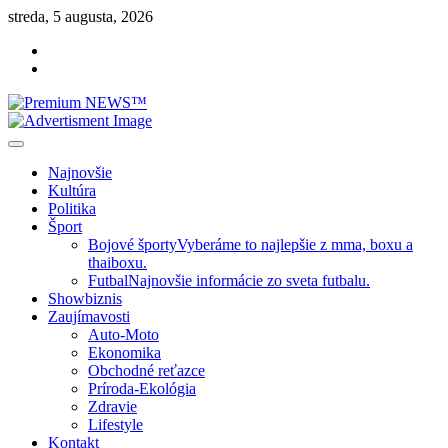
Skip
streda, 5 augusta, 2026
to
Facebook
content
Instagram
Slovenská kultúra, šport, politika, šoubiznis …toto sa oplatí čítať!
Premium NEWS™
Najnovšie
Kultúra
Politika
Šport
Bojové športy
Vyberáme to najlepšie z mma, boxu a
thaiboxu.
Futbal
Najnovšie informácie zo sveta futbalu.
Showbiznis
Zaujímavosti
Auto-Moto
Ekonomika
Obchodné reťazce
Príroda-Ekológia
Zdravie
Lifestyle
Kontakt