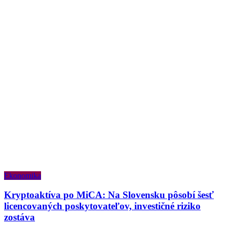
Ekonomika
Kryptoaktíva po MiCA: Na Slovensku pôsobí šesť
licencovaných poskytovateľov, investičné riziko
zostáva