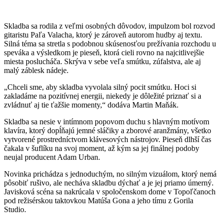
Skladba sa rodila z veľmi osobných dôvodov, impulzom bol rozvod
gitaristu Paľa Valacha, ktorý je zároveň autorom hudby aj textu.
Silná téma sa stretla s podobnou skúsenosťou prežívania rozchodu u
speváka a výsledkom je pieseň, ktorá cieli rovno na najcitlivejšie
miesta poslucháča. Skrýva v sebe veľa smútku, zúfalstva, ale aj
malý záblesk nádeje.
„Chceli sme, aby skladba vyvolala silný pocit smútku. Hoci si
zakladáme na pozitívnej energii, niekedy je dôležité priznať si a
zvládnuť aj tie ťažšie momenty,“ dodáva Martin Maňák.
Skladba sa nesie v intímnom popovom duchu s hlavným motívom
klavíra, ktorý dopĺňajú jemné sláčiky a zborové aranžmány, všetko
vytvorené prostredníctvom klávesových nástrojov. Pieseň dlhší čas
čakala v šuflíku na svoj moment, až kým sa jej finálnej podoby
neujal producent Adam Urban.
Novinka prichádza s jednoduchým, no silným vizuálom, ktorý nemá
pôsobiť rušivo, ale necháva skladbu dýchať a je jej priamo úmerný.
Javisková scéna sa nakrúcala v spoločenskom dome v Topoľčanoch
pod režisérskou taktovkou Matúša Gona a jeho tímu z Gorila
Studio.