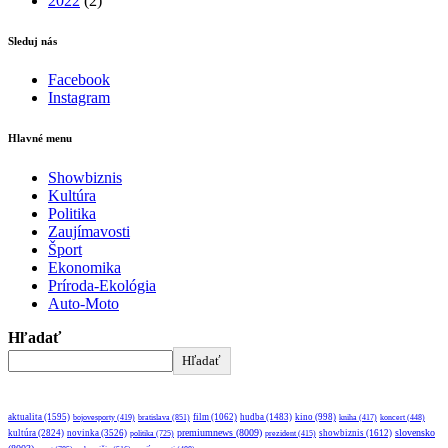
2022
(2)
Sleduj nás
Facebook
Instagram
Hlavné menu
Showbiznis
Kultúra
Politika
Zaujímavosti
Šport
Ekonomika
Príroda-Ekológia
Auto-Moto
Hľadať
Hľadať
aktualita
(1595)
bratislava
(851)
film
(1062)
hudba
(1483)
kino
(998)
bojovesporty
(419)
kniha
(417)
koncert
(448)
premiumnews
(8009)
slovensko
kultúra
(2824)
novinka
(3526)
showbiznis
(1612)
politika
(725)
prezident
(415)