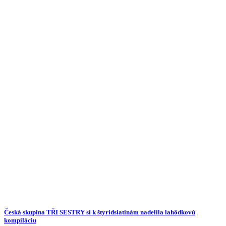
Česká skupina TŘI SESTRY si k štyridsiatinám nadelila lahôdkovú
kompiláciu