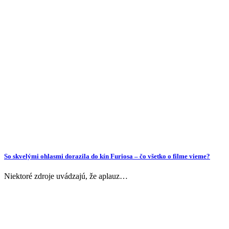
So skvelými ohlasmi dorazila do kín Furiosa – čo všetko o filme vieme?
Niektoré zdroje uvádzajú, že aplauz…