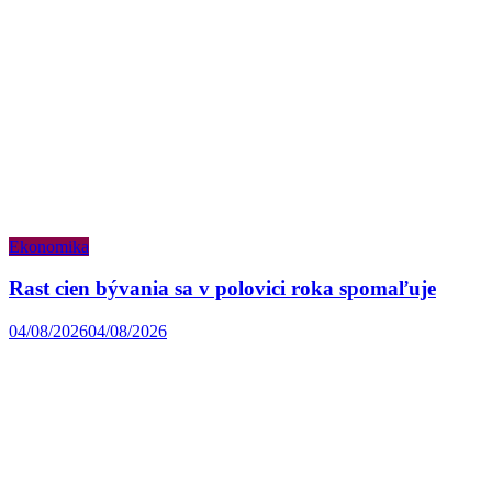
Ekonomika
Rast cien bývania sa v polovici roka spomaľuje
04/08/2026
04/08/2026