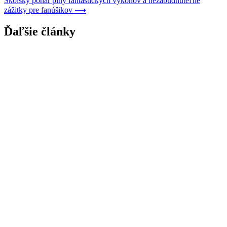
Školský pohár plný fantastických výkonov a nezabudnuteľné
zážitky pre fanúšikov
⟶
Ďaľšie články