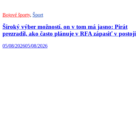
Bojové športy
,
Šport
Široký výber možností, on v tom má jasno: Pirát
prezradil, ako často plánuje v RFA zápasiť v postoji
05/08/2026
05/08/2026