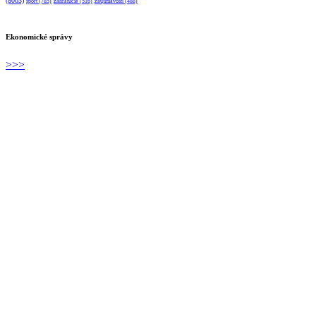
(8003)
sport
(785)
zahraničie
(516)
zaujímavosti
(488)
Ekonomické správy
>>>