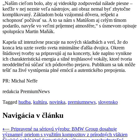
„Naším cieľom bolo, aby aj videoklip zodpovedal nálade piesne –
keďže v nej neznie veľa nástrojov, ani obraz nemal byť zbytočne
komplikovaný. Základom bola vzájomná dôvera, rešpekt a
schopnosť počúvať sa. A to sa nám s Matúšom aj celým tímom
podarilo, navyše vo veľmi príjemnej atmosfére,“ s úsmevom opisuje
spoluprácu Martin Maňák.
Kapela už intenzívne pracuje na nových skladbách a verí, že do
konca leta uzrie svetlo sveta minimálne ďalšia dvojica. Okrem
štúdiovej tvorby sa pripravujú aj na koncerty, kde naplno vynikne
ich charakteristická energia a silné trojhlasové vokály, ktoré tvoria
neoddeliteľnú súčasť ich pódiového prejavu. Publikum sa tak môže
tešiť na živé vystúpenia plné emócií a autentického prepojenia.
PR: Michal Neffe
redakcia PremiumNews
Tagged
hudba
,
kultúra
,
novinka
,
premiumnews
,
slovensko
Navigácia v článku
⟵
Pripravené na sériovú výrobu: BMW Group dosahuje
významný prielom s využitím kompozitov z prírodných vlákien