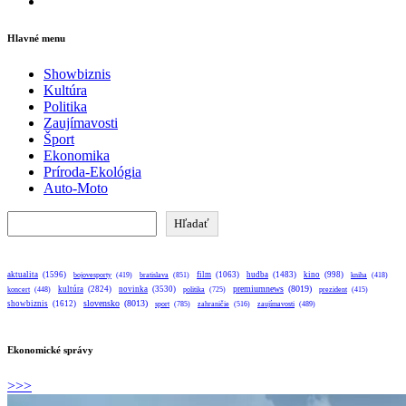
Instagram
Hlavné menu
Showbiznis
Kultúra
Politika
Zaujímavosti
Šport
Ekonomika
Príroda-Ekológia
Auto-Moto
Hľadať
Hľadať
aktualita
(1596)
bratislava
(851)
film
(1063)
hudba
(1483)
kino
(998)
bojovesporty
(419)
kniha
(418)
premiumnews
(8019)
kultúra
(2824)
novinka
(3530)
koncert
(448)
politika
(725)
prezident
(415)
slovensko
(8013)
showbiznis
(1612)
sport
(785)
zahraničie
(516)
zaujímavosti
(489)
Ekonomické správy
>>>