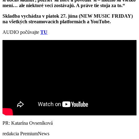
mení… ale niektoré veci zostávajú. A práve tie stoja za to.“
Skladba vychádza v piatok 27. júna (NEW MUSIC FRIDAY)
na všetkých streamovacích platformách a YouTube.
AUDIO počúvajte
TU
PR: Katarína Ovseníková
redakcia PremiumNews