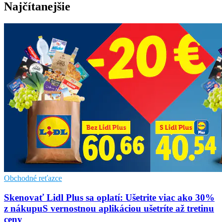
Najčítanejšie
Obchodné reťazce
Skenovať Lidl Plus sa oplatí: Ušetrite viac ako 30%
z nákupuS vernostnou aplikáciou ušetríte až tretinu
ceny