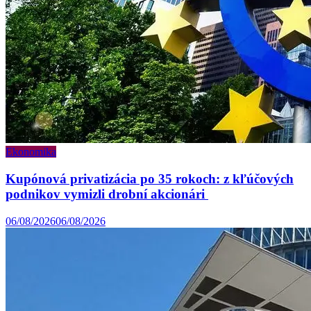
Ekonomika
Kupónová privatizácia po 35 rokoch: z kľúčových
podnikov vymizli drobní akcionári
06/08/2026
06/08/2026