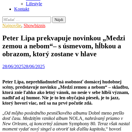
Lifestyle
Kontakt
Hľadať:
Najnovšie
,
Showbiznis
Peter Lipa prekvapuje novinkou „Medzi
zemou a nebom“– s úsmevom, hĺbkou a
obrazom, ktorý zostane v hlave
28/06/2025
28/06/2025
Peter Lipa, neprehliadnuteľná osobnosť domácej hudobnej
scény, predstavuje novinku „Medzi zemou a nebom“ – skladbu,
ktorá znie ľahko ako letný vánok, no nesie v sebe hlbší význam,
nadhľad aj humor. Nie je to len obyčajná pieseň, je to jazz,
ktorý hovorí viac, než sa na prvé počutie zdá.
„
Od môjho posledného pesničkového albumu
Dobré meno
prešlo
dosť času. Medzitým vznikol album
NOLA
, nahrávaný priamo v
New Orleans, aj koncertný záznam
Symphony 80
. Teraz však nastal
moment vydať nový singel a otvoriť tak ďalšiu kapitolu
,“ hovorí