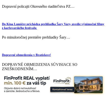
Dopravní policajti Okresného riaditeľstva PZ…
Do Kina Lumière prichádza prehliadka Šary Vary, uvedie výnimočné filmy
z karlovarského festivalu
Po minuloročnej premiére prehliadky Šary…
Dopravné obmedzenia v Bratislave!
DOPRAVNÉ OBMEDZENIA SÚVISIACE SO
ZNEŠKODNENÍM…