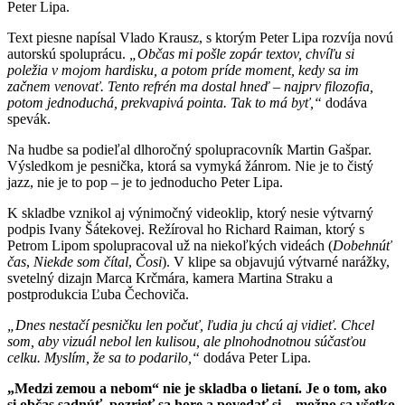
Peter Lipa.
Text piesne napísal Vlado Krausz, s ktorým Peter Lipa rozvíja novú
autorskú spoluprácu.
„Občas mi pošle zopár textov, chvíľu si
poležia v mojom hardisku, a potom príde moment, kedy sa im
začnem venovať. Tento refrén ma dostal hneď – najprv filozofia,
potom jednoduchá, prekvapivá pointa. Tak to má byť,“
dodáva
spevák.
Na hudbe sa podieľal dlhoročný spolupracovník Martin Gašpar.
Výsledkom je pesnička, ktorá sa vymyká žánrom. Nie je to čistý
jazz, nie je to pop – je to jednoducho Peter Lipa.
K skladbe vznikol aj výnimočný videoklip, ktorý nesie výtvarný
podpis Ivany Šátekovej. Režíroval ho Richard Raiman, ktorý s
Petrom Lipom spolupracoval už na niekoľkých videách (
Dobehnúť
čas
,
Niekde som čítal
,
Čosi
). V klipe sa objavujú výtvarné narážky,
svetelný dizajn Marca Krčmára, kamera Martina Straku a
postprodukcia Ľuba Čechoviča.
„Dnes nestačí pesničku len počuť, ľudia ju chcú aj vidieť. Chcel
som, aby vizuál nebol len kulisou, ale plnohodnotnou súčasťou
celku. Myslím, že sa to podarilo,“
dodáva Peter Lipa.
„Medzi zemou a nebom“ nie je skladba o lietaní. Je o tom, ako
si občas sadnúť, pozrieť sa hore a povedať si – možno sa všetko