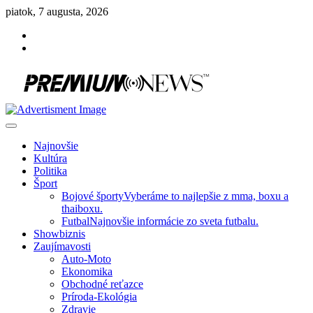
Skip
piatok, 7 augusta, 2026
to
Facebook
content
Instagram
Slovenská kultúra, šport, politika, šoubiznis …toto sa oplatí čítať!
Premium NEWS™
Najnovšie
Kultúra
Politika
Šport
Bojové športy
Vyberáme to najlepšie z mma, boxu a
thaiboxu.
Futbal
Najnovšie informácie zo sveta futbalu.
Showbiznis
Zaujímavosti
Auto-Moto
Ekonomika
Obchodné reťazce
Príroda-Ekológia
Zdravie