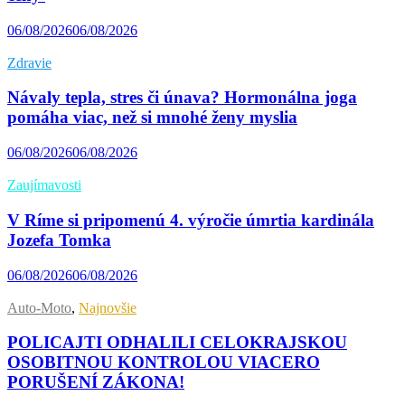
06/08/2026
06/08/2026
Zdravie
Návaly tepla, stres či únava? Hormonálna joga
pomáha viac, než si mnohé ženy myslia
06/08/2026
06/08/2026
Zaujímavosti
V Ríme si pripomenú 4. výročie úmrtia kardinála
Jozefa Tomka
06/08/2026
06/08/2026
Auto-Moto
,
Najnovšie
POLICAJTI ODHALILI CELOKRAJSKOU
OSOBITNOU KONTROLOU VIACERO
PORUŠENÍ ZÁKONA!