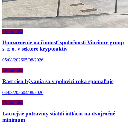
Ekonomika
Upozornenie na činnosť spoločnosti Vincitore group
s. r. o. v sektore kryptoaktív
05/08/2026
05/08/2026
Ekonomika
Rast cien bývania sa v polovici roka spomaľuje
04/08/2026
04/08/2026
Ekonomika
Lacnejšie potraviny stiahli infláciu na dvojročné
minimum