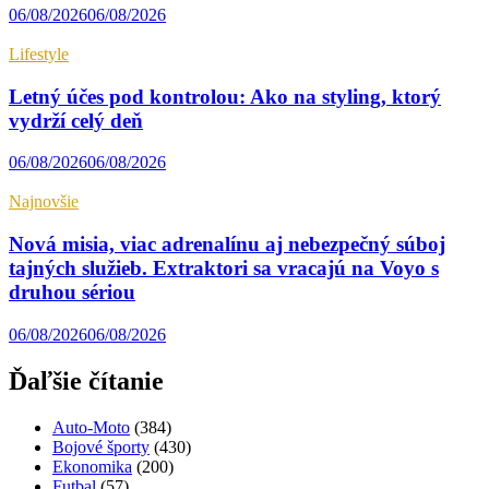
06/08/2026
06/08/2026
Lifestyle
Letný účes pod kontrolou: Ako na styling, ktorý
vydrží celý deň
06/08/2026
06/08/2026
Najnovšie
Nová misia, viac adrenalínu aj nebezpečný súboj
tajných služieb. Extraktori sa vracajú na Voyo s
druhou sériou
06/08/2026
06/08/2026
Ďaľšie čítanie
Auto-Moto
(384)
Bojové športy
(430)
Ekonomika
(200)
Futbal
(57)