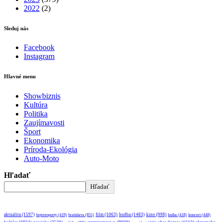
2022
(2)
Sleduj nás
Facebook
Instagram
Hlavné menu
Showbiznis
Kultúra
Politika
Zaujímavosti
Šport
Ekonomika
Príroda-Ekológia
Auto-Moto
Hľadať
Hľadať
aktualita
(1597)
bratislava
(851)
film
(1063)
hudba
(1483)
kino
(998)
bojovesporty
(419)
kniha
(418)
koncert
(448)