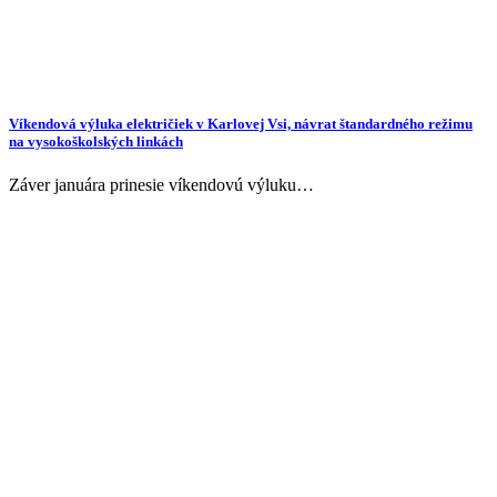
Víkendová výluka električiek v Karlovej Vsi, návrat štandardného režimu
na vysokoškolských linkách
Záver januára prinesie víkendovú výluku…