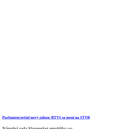
Parlament prijal nový zákon: RTVS sa mení na STVR
Národná rada Slovenskej republiky vo…