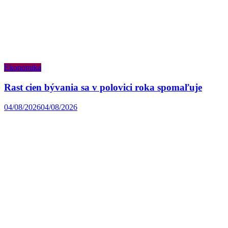
Ekonomika
Rast cien bývania sa v polovici roka spomaľuje
04/08/2026
04/08/2026