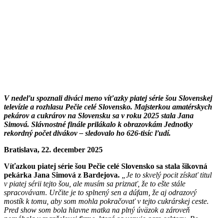
V nedeľu spoznali diváci meno víťazky piatej série šou Slovenskej
televízie a rozhlasu Pečie celé Slovensko. Majsterkou amatérskych
pekárov a cukrárov na Slovensku sa v roku 2025 stala Jana
Simová. Slávnostné finále prilákalo k obrazovkám Jednotky
rekordný počet divákov – sledovalo ho 626-tisíc ľudí.
Bratislava, 22. december 2025
Víťazkou piatej série šou Pečie celé Slovensko sa stala šikovná
pekárka Jana Simová z Bardejova.
„Je to skvelý pocit získať titul
v piatej sérii tejto šou, ale musím sa priznať, že to ešte stále
spracovávam. Určite je to splnený sen a dúfam, že aj odrazový
mostík k tomu, aby som mohla pokračovať v tejto cukrárskej ceste.
Pred show som bola hlavne matka na plný úväzok a zároveň