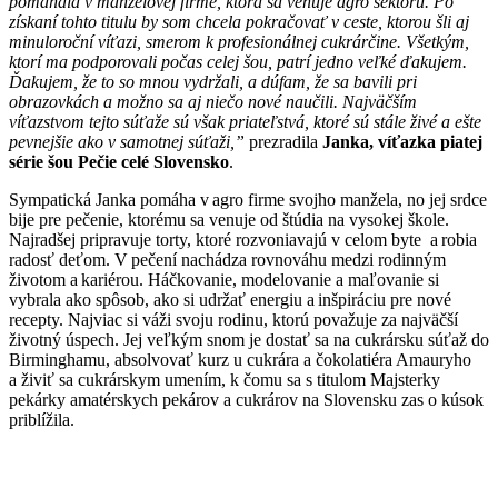
pomáhala v manželovej firme, ktorá sa venuje agro sektoru. Po
získaní tohto titulu by som chcela pokračovať v ceste, ktorou šli aj
minuloroční víťazi, smerom k profesionálnej cukrárčine. Všetkým,
ktorí ma podporovali počas celej šou, patrí jedno veľké ďakujem.
Ďakujem, že to so mnou vydržali, a dúfam, že sa bavili pri
obrazovkách a možno sa aj niečo nové naučili. Najväčším
víťazstvom tejto súťaže sú však priateľstvá, ktoré sú stále živé a ešte
pevnejšie ako v samotnej súťaži,”
prezradila
Janka, víťazka piatej
série šou Pečie celé Slovensko
.
Sympatická Janka pomáha v agro firme svojho manžela, no jej srdce
bije pre pečenie, ktorému sa venuje od štúdia na vysokej škole.
Najradšej pripravuje torty, ktoré rozvoniavajú v celom byte a robia
radosť deťom. V pečení nachádza rovnováhu medzi rodinným
životom a kariérou. Háčkovanie, modelovanie a maľovanie si
vybrala ako spôsob, ako si udržať energiu a inšpiráciu pre nové
recepty. Najviac si váži svoju rodinu, ktorú považuje za najväčší
životný úspech. Jej veľkým snom je dostať sa na cukrársku súťaž do
Birminghamu, absolvovať kurz u cukrára a čokolatiéra Amauryho
a živiť sa cukrárskym umením, k čomu sa s titulom Majsterky
pekárky amatérskych pekárov a cukrárov na Slovensku zas o kúsok
priblížila.