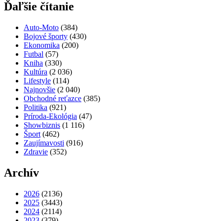
Ďaľšie čítanie
Auto-Moto
(384)
Bojové športy
(430)
Ekonomika
(200)
Futbal
(57)
Kniha
(330)
Kultúra
(2 036)
Lifestyle
(114)
Najnovšie
(2 040)
Obchodné reťazce
(385)
Politika
(921)
Príroda-Ekológia
(47)
Showbiznis
(1 116)
Šport
(462)
Zaujímavosti
(916)
Zdravie
(352)
Archív
2026
(2136)
2025
(3443)
2024
(2114)
2023
(379)