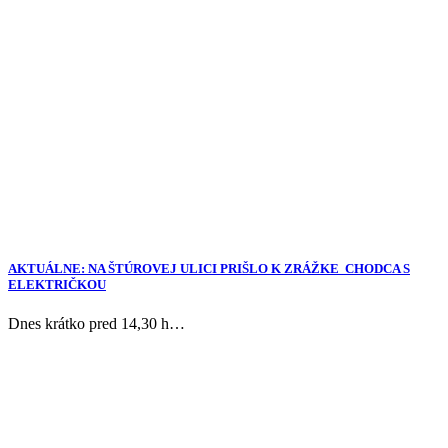
AKTUÁLNE: NA ŠTÚROVEJ ULICI PRIŠLO K ZRÁŽKE CHODCA S
ELEKTRIČKOU
Dnes krátko pred 14,30 h…