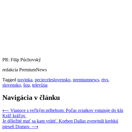
PR: Filip Púchovský
redakcia PremiumNews
Tagged
novinka
,
pecieceleslovensko
,
premiumnews
,
rtvs
,
slovensko
,
šou
,
televízia
Navigácia v článku
⟵
Vianoce s veľkým príbehom: Počas sviatkov vstupuje do kín
Kráľ kráľov
Je dôležité mať sa kam vrátiť. Korben Dallas zverejnili krehkú
pieseň Domov.
⟶