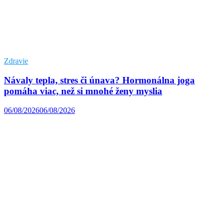
Zdravie
Návaly tepla, stres či únava? Hormonálna joga
pomáha viac, než si mnohé ženy myslia
06/08/2026
06/08/2026