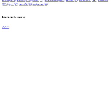
premiumnews
(8020)
slovensko
kultúra
(2824)
novinka
(3530)
showbiznis
(1613)
politika
(725)
prezident
(415)
(8014)
sport
(785)
zahraničie
(516)
zaujímavosti
(489)
Ekonomické správy
>>>