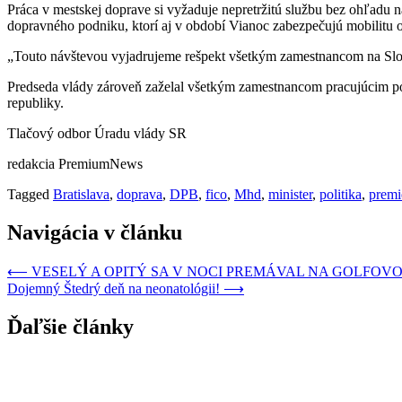
Práca v mestskej doprave si vyžaduje nepretržitú službu bez ohľadu n
dopravného podniku, ktorí aj v období Vianoc zabezpečujú mobilitu 
„Touto návštevou vyjadrujeme rešpekt všetkým zamestnancom na Sloven
Predseda vlády zároveň zaželal všetkým zamestnancom pracujúcim po
republiky.
Tlačový odbor Úradu vlády SR
redakcia PremiumNews
Tagged
Bratislava
,
doprava
,
DPB
,
fico
,
Mhd
,
minister
,
politika
,
premi
Navigácia v článku
⟵
VESELÝ A OPITÝ SA V NOCI PREMÁVAL NA GOLFOV
Dojemný Štedrý deň na neonatológii!
⟶
Ďaľšie články