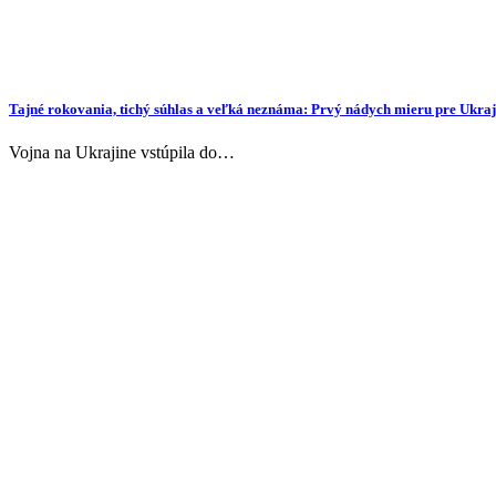
Tajné rokovania, tichý súhlas a veľká neznáma: Prvý nádych mieru pre Uk
Vojna na Ukrajine vstúpila do…