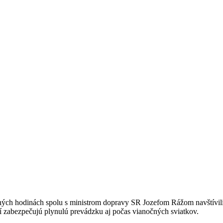
nných hodinách spolu s ministrom dopravy SR Jozefom Rážom navštívil
 zabezpečujú plynulú prevádzku aj počas vianočných sviatkov.