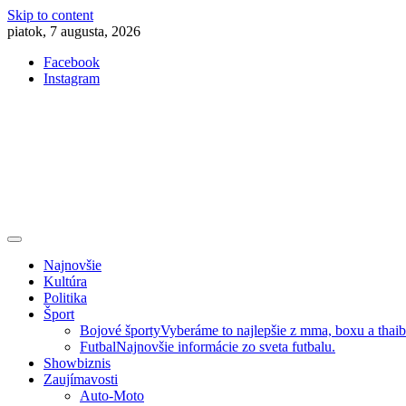
Skip to content
piatok, 7 augusta, 2026
Facebook
Instagram
Slovenská kultúra, šport, politika, šoubiznis …toto sa oplatí čítať!
Premium NEWS™
Najnovšie
Kultúra
Politika
Šport
Bojové športy
Vyberáme to najlepšie z mma, boxu a thai
Futbal
Najnovšie informácie zo sveta futbalu.
Showbiznis
Zaujímavosti
Auto-Moto