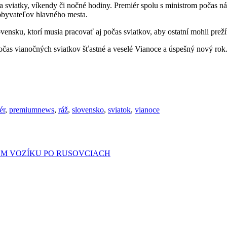
a sviatky, víkendy či nočné hodiny. Premiér spolu s ministrom počas n
obyvateľov hlavného mesta.
sku, ktorí musia pracovať aj počas sviatkov, aby ostatní mohli prežív
čas vianočných sviatkov šťastné a veselé Vianoce a úspešný nový rok
ér
,
premiumnews
,
ráž
,
slovensko
,
sviatok
,
vianoce
OM VOZÍKU PO RUSOVCIACH