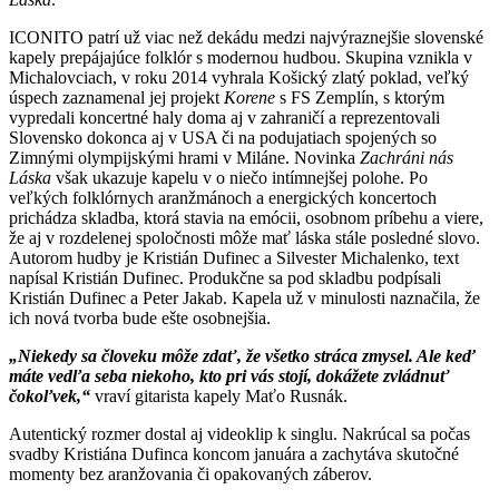
ICONITO patrí už viac než dekádu medzi najvýraznejšie slovenské
kapely prepájajúce folklór s modernou hudbou. Skupina vznikla v
Michalovciach, v roku 2014 vyhrala Košický zlatý poklad, veľký
úspech zaznamenal jej projekt
Korene
s FS Zemplín, s ktorým
vypredali koncertné haly doma aj v zahraničí a reprezentovali
Slovensko dokonca aj v USA či na podujatiach spojených so
Zimnými olympijskými hrami v Miláne. Novinka
Zachráni nás
Láska
však ukazuje kapelu v o niečo intímnejšej polohe. Po
veľkých folklórnych aranžmánoch a energických koncertoch
prichádza skladba, ktorá stavia na emócii, osobnom príbehu a viere,
že aj v rozdelenej spoločnosti môže mať láska stále posledné slovo.
Autorom hudby je Kristián Dufinec a Silvester Michalenko, text
napísal Kristián Dufinec. Produkčne sa pod skladbu podpísali
Kristián Dufinec a Peter Jakab. Kapela už v minulosti naznačila, že
ich nová tvorba bude ešte osobnejšia.
„Niekedy sa človeku môže zdať, že všetko stráca zmysel. Ale keď
máte vedľa seba niekoho, kto pri vás stojí, dokážete zvládnuť
čokoľvek,“
vraví gitarista kapely Maťo Rusnák.
Autentický rozmer dostal aj videoklip k singlu. Nakrúcal sa počas
svadby Kristiána Dufinca koncom januára a zachytáva skutočné
momenty bez aranžovania či opakovaných záberov.