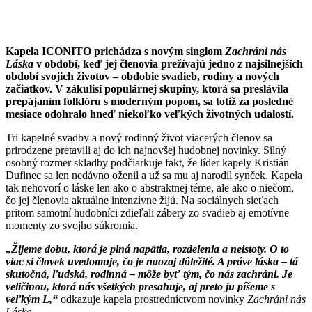
Kapela ICONITO prichádza s novým singlom
Zachráni nás
Láska
v období, keď jej členovia prežívajú jedno z najsilnejších
období svojich životov – obdobie svadieb, rodiny a nových
začiatkov. V zákulisí populárnej skupiny, ktorá sa preslávila
prepájaním folklóru s moderným popom, sa totiž za posledné
mesiace odohralo hneď niekoľko veľkých životných udalostí.
Tri kapelné svadby a nový rodinný život viacerých členov sa
prirodzene pretavili aj do ich najnovšej hudobnej novinky. Silný
osobný rozmer skladby podčiarkuje fakt, že líder kapely Kristián
Dufinec sa len nedávno oženil a už sa mu aj narodil synček. Kapela
tak nehovorí o láske len ako o abstraktnej téme, ale ako o niečom,
čo jej členovia aktuálne intenzívne žijú. Na sociálnych sieťach
pritom samotní hudobníci zdieľali zábery zo svadieb aj emotívne
momenty zo svojho súkromia.
„Žijeme dobu, ktorá je plná napätia, rozdelenia a neistoty. O to
viac si človek uvedomuje, čo je naozaj dôležité. A práve láska – tá
skutočná, ľudská, rodinná – môže byť tým, čo nás zachráni. Je
veličinou, ktorá nás všetkých presahuje, aj preto ju píšeme s
veľkým L,“
odkazuje kapela prostredníctvom novinky
Zachráni nás
Láska
.