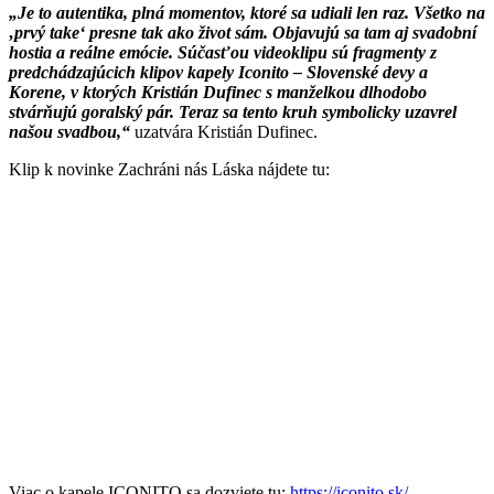
„Je to autentika, plná momentov, ktoré sa udiali len raz. Všetko na
‚prvý take‘ presne tak ako život sám. Objavujú sa tam aj svadobní
hostia a reálne emócie. Súčasťou videoklipu sú fragmenty z
predchádzajúcich klipov kapely Iconito – Slovenské devy a
Korene, v ktorých Kristián Dufinec s manželkou dlhodobo
stvárňujú goralský pár. Teraz sa tento kruh symbolicky uzavrel
našou svadbou,“
uzatvára Kristián Dufinec.
Klip k novinke Zachráni nás Láska nájdete tu:
Viac o kapele ICONITO sa dozviete tu:
https://iconito.sk/