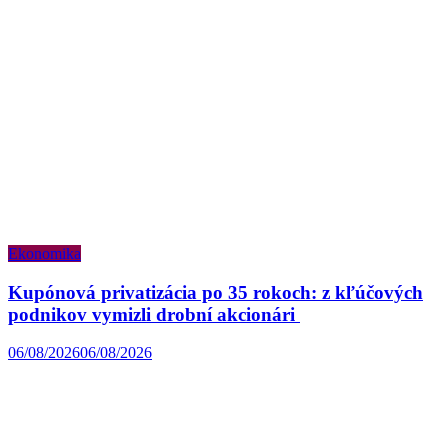
Ekonomika
Kupónová privatizácia po 35 rokoch: z kľúčových
podnikov vymizli drobní akcionári
06/08/2026
06/08/2026