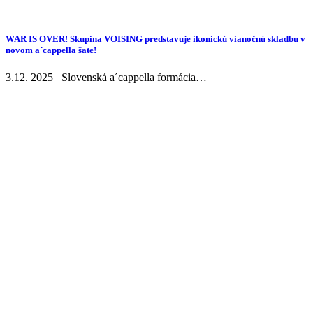
WAR IS OVER! Skupina VOISING predstavuje ikonickú vianočnú skladbu v
novom a´cappella šate!
3.12. 2025 Slovenská a´cappella formácia…