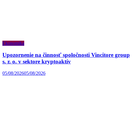
Ekonomika
Upozornenie na činnosť spoločnosti Vincitore group
s. r. o. v sektore kryptoaktív
05/08/2026
05/08/2026