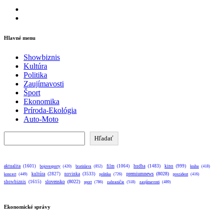
Facebook
Instagram
Hlavné menu
Showbiznis
Kultúra
Politika
Zaujímavosti
Šport
Ekonomika
Príroda-Ekológia
Auto-Moto
Hľadať
Hľadať
aktualita
(1601)
bratislava
(852)
film
(1064)
hudba
(1483)
kino
(999)
bojovesporty
(420)
kniha
(418)
premiumnews
(8028)
kultúra
(2827)
novinka
(3533)
koncert
(449)
politika
(726)
prezident
(416)
slovensko
(8022)
showbiznis
(1615)
sport
(786)
zahraničie
(518)
zaujímavosti
(489)
Ekonomické správy