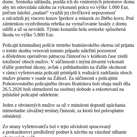
dome. Seniorka súhlasila, pustila ich do vnútorných priestorov domu
aby im odovzdala zálohu za vykonanú prácu vo výške 1.000 Eur,
pričom falošní „maliari“ využili jej chvíľkovú nepozornosť
a odcudzili jej viacero kusov šperkov a retiazok zo žltého kovu. Pod
zámienkou vyzdvihnutia rebríka na vymaľovanie fasády z domu
odišli a už sa nevrátili. Týmto konaním bola seniorke spôsobená
škoda vo výške 5.800 Eur.
Policajti kriminálnej polície tretieho bratislavského okresu od prijatia
o tomto skutku venovali tomuto prípadu náležitú pozornosť
a dôslednou operatívno pátracou činnosťou v krátkom čase zistili
totožnosť oboch mužov. V súčinnosti s inými útvarmi vykonali
ďalšie potrebné úkony, avšak s prihliadnutím na ďalšie okolnosti
v rámci vyšetrovania policajti pristúpili k realizácii zadržania oboch
mužov priamo v osade na Záhorí. Za súčinnosti s policajtmi
Pohotovostného policajného útvaru Bratislava boli obaja muži dňa
26.5.2026 boli obmedzení na osobnej slobode a eskortovaní na
príslušné policajné oddelenie.
Jeden z obvinených mužov sa už v minulosti dopustil spáchania
mimoriadne závažnej trestnej činnosti, za ktorú bol právoplatne
odsúdený.
Zo strany vyšetrovateľa bol v tejto súvislosti spracovaný
a prokurátorovi predložený podnet k návrhu na väzobné stíhanie