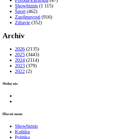
Príroda-Ekológia
(47)
Showbiznis
(1 115)
Šport
(462)
Zaujímavosti
(916)
Zdravie
(352)
Archív
2026
(2135)
2025
(3443)
2024
(2114)
2023
(379)
2022
(2)
Sleduj nás
Facebook
Instagram
Hlavné menu
Showbiznis
Kultúra
Politika