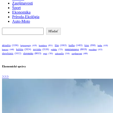
Zaujímavosti
Šport
Ekonomika
Príroda-Ekológia
Auto-Moto
Hľadať
Hľadať
aktualita
(1596)
bratislava
(851)
film
(1063)
hudba
(1483)
kino
(998)
bojovesporty
(419)
kniha
(418)
premiumnews
(8019)
kultúra
(2824)
novinka
(3530)
koncert
(448)
politika
(725)
prezident
(415)
slovensko
(8013)
showbiznis
(1612)
sport
(785)
zahraničie
(516)
zaujímavosti
(489)
Ekonomické správy
>>>