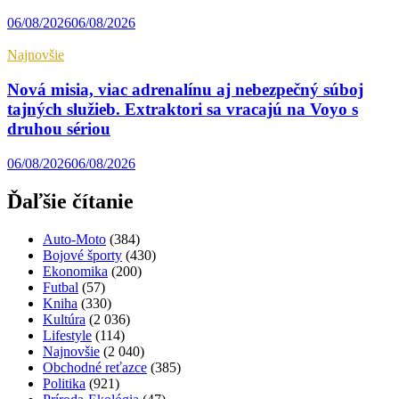
06/08/2026
06/08/2026
Najnovšie
Nová misia, viac adrenalínu aj nebezpečný súboj
tajných služieb. Extraktori sa vracajú na Voyo s
druhou sériou
06/08/2026
06/08/2026
Ďaľšie čítanie
Auto-Moto
(384)
Bojové športy
(430)
Ekonomika
(200)
Futbal
(57)
Kniha
(330)
Kultúra
(2 036)
Lifestyle
(114)
Najnovšie
(2 040)
Obchodné reťazce
(385)
Politika
(921)