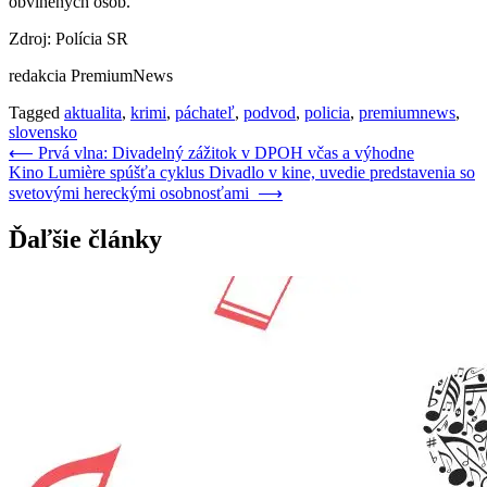
obvinených osôb.
Zdroj: Polícia SR
redakcia PremiumNews
Tagged
aktualita
,
krimi
,
páchateľ
,
podvod
,
policia
,
premiumnews
,
slovensko
Navigácia
⟵
Prvá vlna: Divadelný zážitok v DPOH včas a výhodne
Kino Lumière spúšťa cyklus Divadlo v kine, uvedie predstavenia so
v
svetovými hereckými osobnosťami
⟶
článku
Ďaľšie články