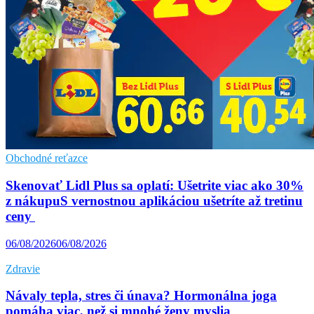
Obchodné reťazce
Skenovať Lidl Plus sa oplatí: Ušetrite viac ako 30%
z nákupuS vernostnou aplikáciou ušetríte až tretinu
ceny
06/08/2026
06/08/2026
Zdravie
Návaly tepla, stres či únava? Hormonálna joga
pomáha viac, než si mnohé ženy myslia