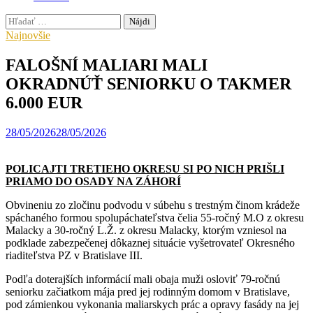
Hľadať:
Najnovšie
FALOŠNÍ MALIARI MALI
OKRADNÚŤ SENIORKU O TAKMER
6.000 EUR
28/05/2026
28/05/2026
POLICAJTI TRETIEHO OKRESU SI PO NICH PRIŠLI
PRIAMO DO OSADY NA ZÁHORÍ
Obvineniu zo zločinu podvodu v súbehu s trestným činom krádeže
spáchaného formou spolupáchateľstva čelia 55-ročný M.O z okresu
Malacky a 30-ročný L.Ž. z okresu Malacky, ktorým vzniesol na
podklade zabezpečenej dôkaznej situácie vyšetrovateľ Okresného
riaditeľstva PZ v Bratislave III.
Podľa doterajších informácií mali obaja muži osloviť 79-ročnú
seniorku začiatkom mája pred jej rodinným domom v Bratislave,
pod zámienkou vykonania maliarskych prác a opravy fasády na jej