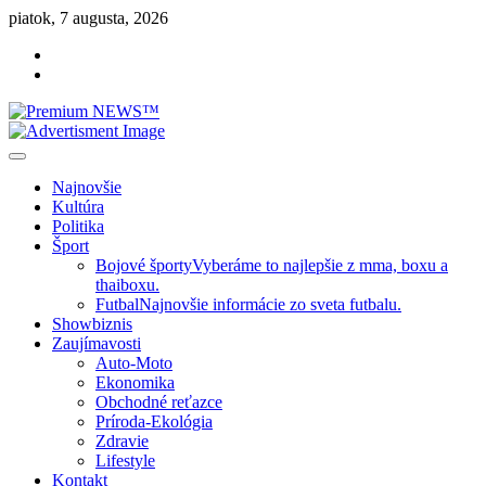
Skip
piatok, 7 augusta, 2026
to
Facebook
content
Instagram
Slovenská kultúra, šport, politika, šoubiznis …toto sa oplatí čítať!
Premium NEWS™
Najnovšie
Kultúra
Politika
Šport
Bojové športy
Vyberáme to najlepšie z mma, boxu a
thaiboxu.
Futbal
Najnovšie informácie zo sveta futbalu.
Showbiznis
Zaujímavosti
Auto-Moto
Ekonomika
Obchodné reťazce
Príroda-Ekológia
Zdravie
Lifestyle
Kontakt