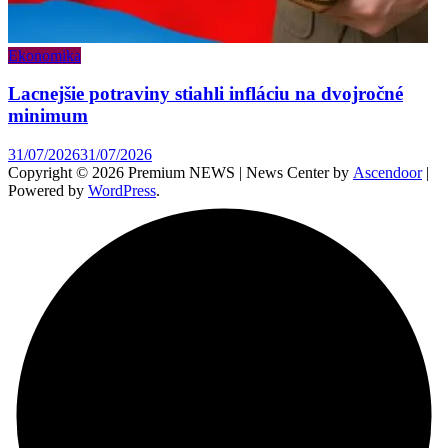
Ekonomika
Lacnejšie potraviny stiahli infláciu na dvojročné
minimum
31/07/2026
31/07/2026
Copyright © 2026 Premium NEWS | News Center by
Ascendoor
|
Powered by
WordPress
.