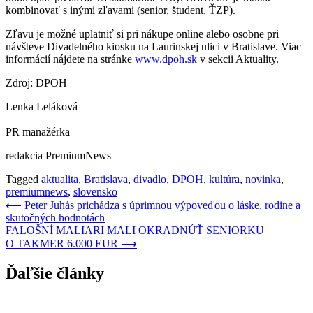
kombinovať s inými zľavami (senior, študent, ŤZP).
Zľavu je možné uplatniť si pri nákupe online alebo osobne pri
návšteve Divadelného kiosku na Laurinskej ulici v Bratislave. Viac
informácií nájdete na stránke
www.dpoh.sk
v sekcii Aktuality.
Zdroj: DPOH
Lenka Leláková
PR manažérka
redakcia PremiumNews
Tagged
aktualita
,
Bratislava
,
divadlo
,
DPOH
,
kultúra
,
novinka
,
premiumnews
,
slovensko
Navigácia
⟵
Peter Juhás prichádza s úprimnou výpoveďou o láske, rodine a
skutočných hodnotách
v
FALOŠNÍ MALIARI MALI OKRADNÚŤ SENIORKU
článku
O TAKMER 6.000 EUR
⟶
Ďaľšie články