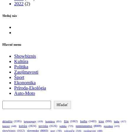
2022
(2)
Sleduj nás
Facebook
Instagram
Hlavné menu
Showbiznis
Kultúra
Politika
Zaujímavosti
Šport
Ekonomika
Príroda-Ekológia
Auto-Moto
Hľadať
Hľadať
aktualita
(1595)
bratislava
(851)
film
(1062)
hudba
(1483)
kino
(998)
bojovesporty
(419)
kniha
(417)
premiumnews
(8009)
kultúra
(2824)
novinka
(3526)
koncert
(448)
politika
(725)
prezident
(415)
slovensko
(8003)
showbiznis
(1612)
sport
(785)
zahraničie
(516)
zaujímavosti
(488)