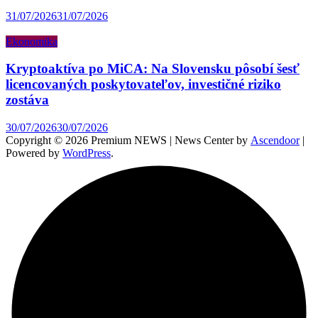
31/07/2026
31/07/2026
Ekonomika
Kryptoaktíva po MiCA: Na Slovensku pôsobí šesť
licencovaných poskytovateľov, investičné riziko
zostáva
30/07/2026
30/07/2026
Copyright © 2026 Premium NEWS | News Center by
Ascendoor
|
Powered by
WordPress
.