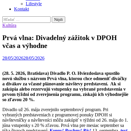
Lifestyle
Kontakt
Hľadať:
Kultúra
Prvá vlna: Divadelný zážitok v DPOH
včas a výhodne
28/05/2026
28/05/2026
(28. 5. 2026, Bratislava)
Divadlo P. O. Hviezdoslava spustilo
novú službu s názvom Prvá vlna, ktorou chce odmeniť diváčky
a divákov za včasné plánovanie návštevy predstavení. Ak si
zakúpia alebo rezervujú vstupenky na vybrané predstavenia v
prvom týždni od zverejnenia programu, získajú ich výhodnejšie
so zľavou 20 %.
Divadlo už 26. mája zverejnilo septembrový program. Pri
vybraných predstaveniach z programovej ponuky DPOH si
návštevníčky a návštevníci môžu zakúpiť v týždni od 26. mája do 1.
júna vstupenky s 20 % zľavou. Prvá vlna pre mesiac september sa
týka štyroch predstavení:
Kopny! Buchny! Ric!
13. septembra,
text