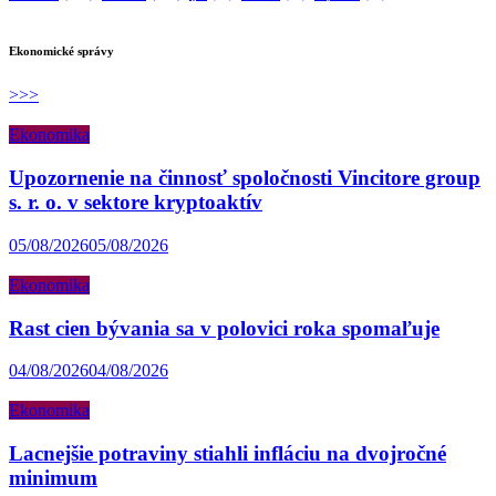
Ekonomické správy
>>>
Ekonomika
Upozornenie na činnosť spoločnosti Vincitore group
s. r. o. v sektore kryptoaktív
05/08/2026
05/08/2026
Ekonomika
Rast cien bývania sa v polovici roka spomaľuje
04/08/2026
04/08/2026
Ekonomika
Lacnejšie potraviny stiahli infláciu na dvojročné
minimum