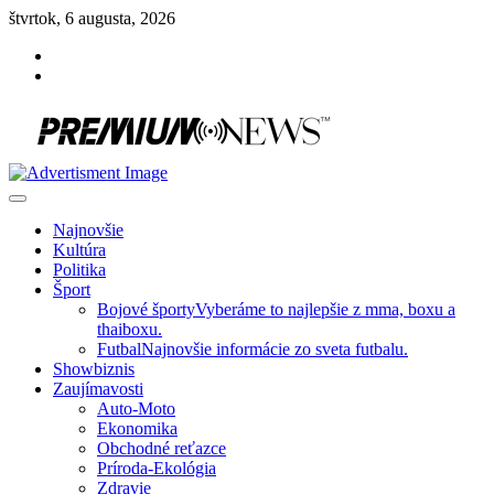
Skip
štvrtok, 6 augusta, 2026
to
Facebook
content
Instagram
Slovenská kultúra, šport, politika, šoubiznis …toto sa oplatí čítať!
Premium NEWS™
Najnovšie
Kultúra
Politika
Šport
Bojové športy
Vyberáme to najlepšie z mma, boxu a
thaiboxu.
Futbal
Najnovšie informácie zo sveta futbalu.
Showbiznis
Zaujímavosti
Auto-Moto
Ekonomika
Obchodné reťazce
Príroda-Ekológia
Zdravie