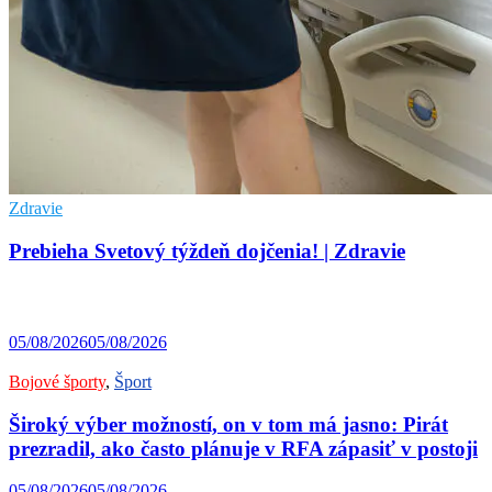
Zdravie
Prebieha Svetový týždeň dojčenia! | Zdravie
05/08/2026
05/08/2026
Bojové športy
,
Šport
Široký výber možností, on v tom má jasno: Pirát
prezradil, ako často plánuje v RFA zápasiť v postoji
05/08/2026
05/08/2026