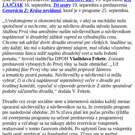
LAJČIAK
16. septembra,
Tri sestry
19. septembra a predstavenia
Generácia Z: Krása nevídaná
, ktoré je v programe 25. septembra.
„Uvedomujeme si ekonomickú situáciu, v akej sa nachádza naša
spoločnosť a nechceme, aby sa návšteva divadla stávala luxusom.
Službou Prvá vlna umožníme našim návštevníčkam a návštevníkom
naplánovať si divadelný zážitok vopred za výhodnejšiu cenu.
Chceme tak udržať dvere divadla otvorené pre všetkých. Snažíme sa,
aby každý, kto má o kultúru úprimný záujem, mal vďaka včasnému
plánovaniu šancu zažiť naplno divadelný svet a našu bohatú
ponuku,“
hovorí riaditeľka DPOH
Vladislava Fekete
. Zoznam
predstavení vybraných do Prvej vlny sa bude obmieňať.
„Už
v pilotnej fáze Prvej vlny sme sa snažili pripraviť žánrovo
a tematicky pestrú ponuku. Návštevníčky a návštevníci si môžu
vybrať, či si chcú naplánovať septembrový večer v divadle pri
kvalitnej komédii, vypočuť si výpovede generácie Z alebo spoznávať
podoby súčasného divadla,“
dodala V. Fekete.
Divadlo cez svoje sociálne siete a internetovú stránku každý mesiac
upozorní návštevníčky a návštevníkov na to, že zverejnilo program
pre nasledovné obdobie. 20 % zľava platí len počas prvého týždňa
od zverejnenia programu na určené predstavenia z programovej
ponuky a vzťahuje sa na nákupy alebo rezervácie vstupeniek
realizované v tomto časovom období. Po uplynutí času sa vstupenky
budú opäť predávať za štandardné ceny. Zľavu nie je možné