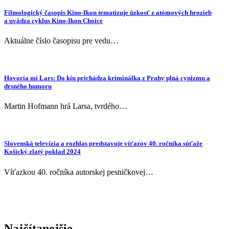
Filmologický časopis Kino-Ikon tematizuje úzkosť z atómových hrozieb
a uvádza cyklus Kino-Ikon Choice
Aktuálne číslo časopisu pre vedu…
Hovoria mi Lars: Do kín prichádza kriminálka z Prahy plná cynizmu a
drsného humoru
Martin Hofmann hrá Larsa, tvrdého…
Slovenská televízia a rozhlas predstavuje víťazov 40. ročníka súťaže
Košický zlatý poklad 2024
Víťazkou 40. ročníka autorskej pesničkovej…
Najčítanejšie