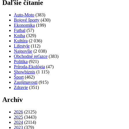
Ďaľšie čítanie
Auto-Moto
(383)
Bojové športy
(430)
Ekonomika
(199)
Futbal
(57)
Kniha
(329)
Kultúra
(2 036)
Lifestyle
(112)
Najnovšie
(2 038)
Obchodné reťazce
(383)
Politika
(921)
Príroda-Ekológia
(47)
Showbiznis
(1 115)
Šport
(462)
Zaujímavosti
(915)
Zdravie
(351)
Archív
2026
(2125)
2025
(3443)
2024
(2114)
2023
(379)