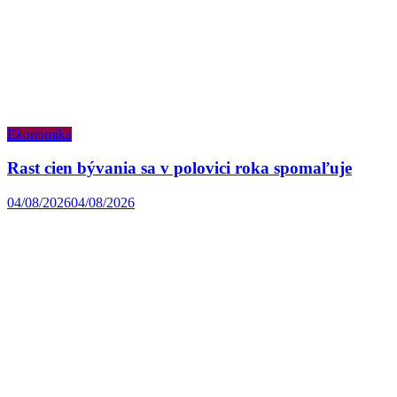
Ekonomika
Rast cien bývania sa v polovici roka spomaľuje
04/08/2026
04/08/2026