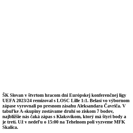
ŠK Slovan v štvrtom hracom dni Európskej konferenčnej ligy
UEFA 2023/24 remizoval s LOSC Lille 1:1. Belasí vo výbornom
zápase vyrovnali po presnom zásahu Aleksandara Čavriča. V
tabuľke A-skupiny zostávame druhí so ziskom 7 bodov,
najbližšie nás čaká zápas s Klaksvíkom, ktorý má štyri body a
je tretí. Už v nedeľu o 15:00 na Tehelnom poli vyzveme MFK
Skalica.