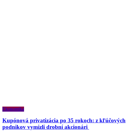
Ekonomika
Kupónová privatizácia po 35 rokoch: z kľúčových
podnikov vymizli drobní akcionári