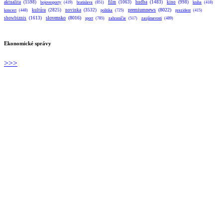
aktualita
(1598)
bratislava
(851)
film
(1063)
hudba
(1483)
kino
(998)
bojovesporty
(419)
kniha
(418)
premiumnews
(8022)
kultúra
(2825)
novinka
(3532)
koncert
(448)
politika
(725)
prezident
(415)
slovensko
(8016)
showbiznis
(1613)
sport
(785)
zahraničie
(517)
zaujímavosti
(489)
Ekonomické správy
>>>