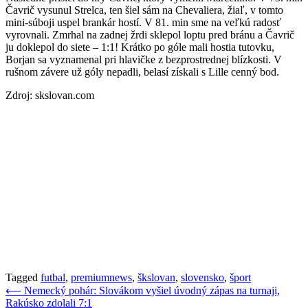
Čavrič vysunul Strelca, ten šiel sám na Chevaliera, žiaľ, v tomto
mini-súboji uspel brankár hostí. V 81. min sme na veľkú radosť
vyrovnali. Zmrhal na zadnej žrdi sklepol loptu pred bránu a Čavrič
ju doklepol do siete – 1:1! Krátko po góle mali hostia tutovku,
Borjan sa vyznamenal pri hlavičke z bezprostrednej blízkosti. V
rušnom závere už góly nepadli, belasí získali s Lille cenný bod.
Zdroj: skslovan.com
Tagged
futbal
,
premiumnews
,
škslovan
,
slovensko
,
šport
Navigácia
⟵
Nemecký pohár: Slovákom vyšiel úvodný zápas na turnaji,
Rakúsko zdolali 7:1