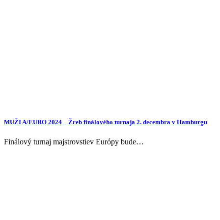
MUŽI A/EURO 2024 – Žreb finálového turnaja 2. decembra v Hamburgu
Finálový turnaj majstrovstiev Európy bude…