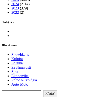
2024
(2114)
2023
(379)
2022
(2)
Sleduj nás
Facebook
Instagram
Hlavné menu
Showbiznis
Kultúra
Politika
Zaujímavosti
Šport
Ekonomika
Príroda-Ekológia
Auto-Moto
Hľadať
Hľadať