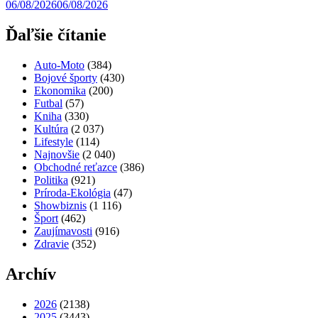
06/08/2026
06/08/2026
Ďaľšie čítanie
Auto-Moto
(384)
Bojové športy
(430)
Ekonomika
(200)
Futbal
(57)
Kniha
(330)
Kultúra
(2 037)
Lifestyle
(114)
Najnovšie
(2 040)
Obchodné reťazce
(386)
Politika
(921)
Príroda-Ekológia
(47)
Showbiznis
(1 116)
Šport
(462)
Zaujímavosti
(916)
Zdravie
(352)
Archív
2026
(2138)
2025
(3443)