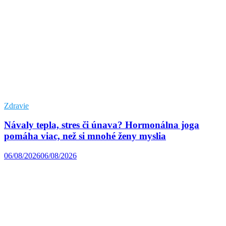
Zdravie
Návaly tepla, stres či únava? Hormonálna joga
pomáha viac, než si mnohé ženy myslia
06/08/2026
06/08/2026