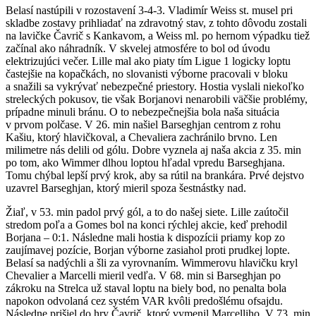
Belasí nastúpili v rozostavení 3-4-3. Vladimír Weiss st. musel pri
skladbe zostavy prihliadať na zdravotný stav, z tohto dôvodu zostali
na lavičke Čavrič s Kankavom, a Weiss ml. po hernom výpadku tiež
začínal ako náhradník. V skvelej atmosfére to bol od úvodu
elektrizujúci večer. Lille mal ako piaty tím Ligue 1 logicky loptu
častejšie na kopačkách, no slovanisti výborne pracovali v bloku
a snažili sa vykrývať nebezpečné priestory. Hostia vyslali niekoľko
streleckých pokusov, tie však Borjanovi nenarobili väčšie problémy,
prípadne minuli bránu. O to nebezpečnejšia bola naša situácia
v prvom polčase. V 26. min našiel Barseghjan centrom z rohu
Kašiu, ktorý hlavičkoval, a Chevaliera zachránilo brvno. Len
milimetre nás delili od gólu. Dobre vyznela aj naša akcia z 35. min
po tom, ako Wimmer dlhou loptou hľadal vpredu Barseghjana.
Tomu chýbal lepší prvý krok, aby sa rútil na brankára. Prvé dejstvo
uzavrel Barseghjan, ktorý mieril spoza šestnástky nad.
Žiaľ, v 53. min padol prvý gól, a to do našej siete. Lille zaútočil
stredom poľa a Gomes bol na konci rýchlej akcie, keď prehodil
Borjana – 0:1. Následne mali hostia k dispozícii priamy kop zo
zaujímavej pozície, Borjan výborne zasiahol proti prudkej lopte.
Belasí sa nadýchli a šli za vyrovnaním. Wimmerovu hlavičku kryl
Chevalier a Marcelli mieril vedľa. V 68. min si Barseghjan po
zákroku na Strelca už staval loptu na biely bod, no penalta bola
napokon odvolaná cez systém VAR kvôli predošlému ofsajdu.
Následne prišiel do hry Čavrič, ktorý vymenil Marcelliho. V 73. min