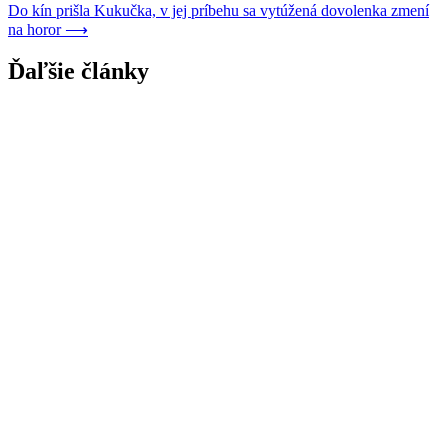
v
Do kín prišla Kukučka, v jej príbehu sa vytúžená dovolenka zmení
článku
na horor
⟶
Ďaľšie články