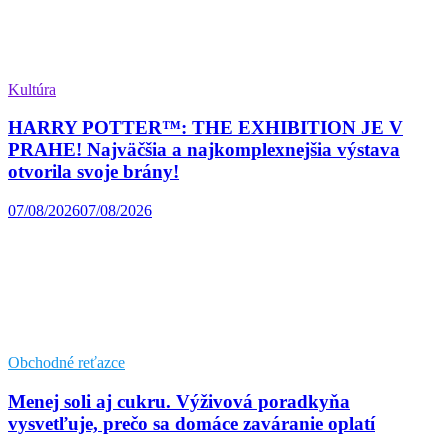
Kultúra
HARRY POTTER™: THE EXHIBITION JE V
PRAHE! Najväčšia a najkomplexnejšia výstava
otvorila svoje brány!
07/08/2026
07/08/2026
Obchodné reťazce
Menej soli aj cukru. Výživová poradkyňa
vysvetľuje, prečo sa domáce zaváranie oplatí